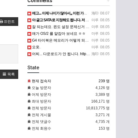
Comments
+
에고.... 이제 나이가 많아서,,, 이런 가상pc에 설치해보는 것도 귀찮군요.. ㅎㅎ 날씨도 덥고.....…
海印
08.07
아 글고 SATA로 지정해도 됩니다. 저 글 진짜 이상하네요. 옛날꺼 퍼와서 그런거 같은데요.
마루
08.05
프린트
잘 되는데요. 윈도 설정 문제신거 같은데. 크롬 브라우저나 파폭으로 해 보세요
마루
08.05
얘가 OS/2 를 얕잡아 보네요 ㅎㅎ
마루
08.05
G4 타이북은 메모리가 어떻게 되나요?
마루
08.05
오옷.
마루
08.05
어찌... 다운로드가 안 됩니다. https://www.oracle.com/kr/virtualization/…
海印
08.05
State
목록
현재 접속자
239 명
오늘 방문자
4,126 명
어제 방문자
3,389 명
최대 방문자
166,171 명
전체 방문자
10,813,775 명
전체 게시물
3,271 개
전체 댓글수
4,735 개
전체 회원수
153 명