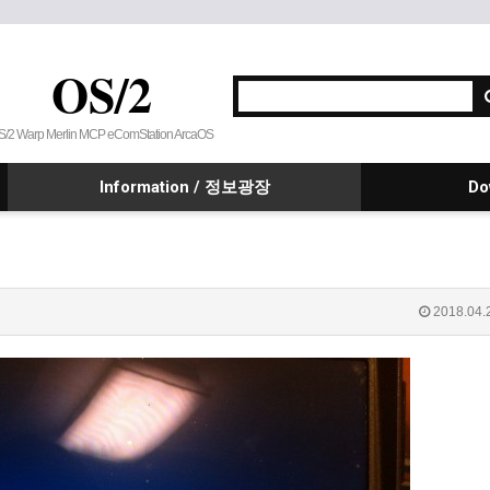
OS/2
S/2 Warp Merlin MCP eComStation ArcaOS
Information / 정보광장
Do
2018.04.