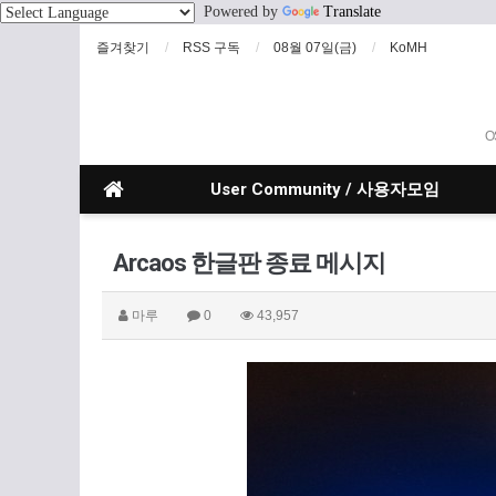
Powered by
Translate
즐겨찾기
RSS 구독
08월 07일(금)
KoMH
O
User Community / 사용자모임
Arcaos 한글판 종료 메시지
마루
0
43,957