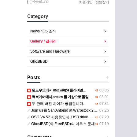
자동로그인
회원가입
|
정보찾기
Category
News / OS 소식
Gallery / 갤러리
Software and Hardware
GhostBSD
Posts
+
윈도우11에서 os/2 warp4 돌리려면....
08.05
+5
맥북에어에서 arcaos 를 가상으로 돌릴려면 어떻게 해야 하는 지요?
08.01
+8
두 판매 버전 차이가 궁금합니다.
07.31
+2
Join us in San Antonio at Warpstock 2026
07.26
OS/2 V4.52 사용중인데, USB drive 사용 가능한지요?
07.20
+1
GhostBSD(와 FreeBSD)의 마우스 문제
07.19
+3