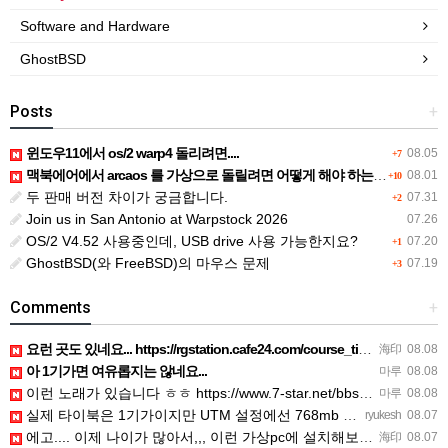
Software and Hardware
GhostBSD
Posts
+
윈도우11에서 os/2 warp4 돌리려면....
08.05
+7
맥북에어에서 arcaos 를 가상으로 돌릴려면 어떻게 해야 하는 지요?
08.01
+10
두 판매 버전 차이가 궁금합니다.
07.31
+2
Join us in San Antonio at Warpstock 2026
07.26
OS/2 V4.52 사용중인데, USB drive 사용 가능한지요?
07.20
+1
GhostBSD(와 FreeBSD)의 마우스 문제
07.19
+3
Comments
+
요런 곳도 있네요... https://rgstation.cafe24.com/course_tip/306500
海印
08.08
아 1기가면 여유롭지는 않네요...
마루
08.08
이런 노래가 있습니다 ㅎㅎ https://www.7-star.net/bbs/board.php?bo_table…
마루
08.08
실제 타이북은 1기가이지만 UTM 설정에선 768mb 입니다. 1기가나 그 보다 넘게 설정하면 UTM 에뮬레…
ryukesh
08.07
에고.... 이제 나이가 많아서,,, 이런 가상pc에 설치해보는 것도 귀찮군요.. ㅎㅎ 날씨도 덥고.....…
海印
08.07