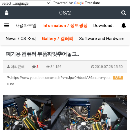
Powered by
Translate
OS/2
munity / 사용자모임
Information / 정보광장
Download / 자료실
News / OS 소식
Gallery / 갤러리
Software and Hardware
폐기용 컴퓨터 부품짜맞추어놓고..
머리큰애
3
34,156
2019.07.28 15:50
https://www.youtube.com/watch?v=eJpw0HdoeiA&feature=yout
8,232
u.be