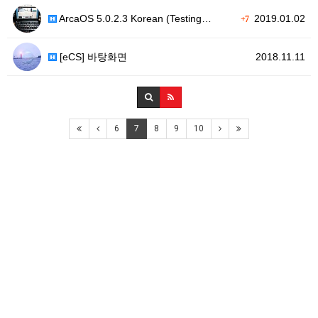
ArcaOS 5.0.2.3 Korean (Testing…
2019.01.02
+7
[eCS] 바탕화면
2018.11.11
6
7
8
9
10