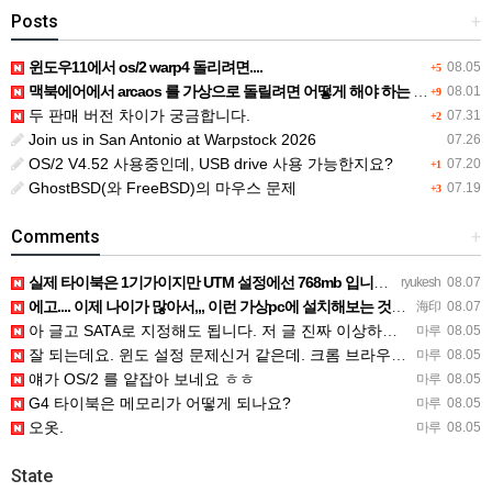
Posts
+
윈도우11에서 os/2 warp4 돌리려면....
08.05
+5
맥북에어에서 arcaos 를 가상으로 돌릴려면 어떻게 해야 하는 지요?
08.01
+9
두 판매 버전 차이가 궁금합니다.
07.31
+2
Join us in San Antonio at Warpstock 2026
07.26
OS/2 V4.52 사용중인데, USB drive 사용 가능한지요?
07.20
+1
GhostBSD(와 FreeBSD)의 마우스 문제
07.19
+3
Comments
+
실제 타이북은 1기가이지만 UTM 설정에선 768mb 입니다. 1기가나 그 보다 넘게 설정하면 UTM 에뮬레…
ryukesh
08.07
에고.... 이제 나이가 많아서,,, 이런 가상pc에 설치해보는 것도 귀찮군요.. ㅎㅎ 날씨도 덥고.....…
海印
08.07
아 글고 SATA로 지정해도 됩니다. 저 글 진짜 이상하네요. 옛날꺼 퍼와서 그런거 같은데요.
마루
08.05
잘 되는데요. 윈도 설정 문제신거 같은데. 크롬 브라우저나 파폭으로 해 보세요
마루
08.05
얘가 OS/2 를 얕잡아 보네요 ㅎㅎ
마루
08.05
G4 타이북은 메모리가 어떻게 되나요?
마루
08.05
오옷.
마루
08.05
State