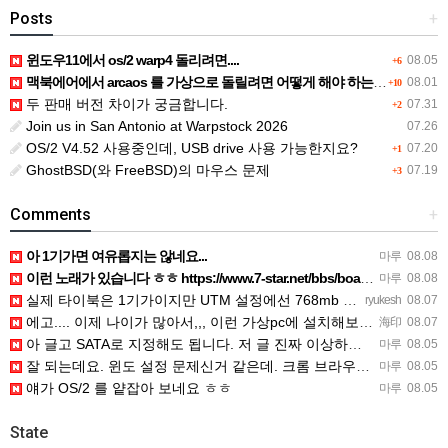
Posts
+
윈도우11에서 os/2 warp4 돌리려면....
08.05
+6
맥북에어에서 arcaos 를 가상으로 돌릴려면 어떻게 해야 하는 지요?
08.01
+10
두 판매 버전 차이가 궁금합니다.
07.31
+2
Join us in San Antonio at Warpstock 2026
07.26
OS/2 V4.52 사용중인데, USB drive 사용 가능한지요?
07.20
+1
GhostBSD(와 FreeBSD)의 마우스 문제
07.19
+3
Comments
+
아 1기가면 여유롭지는 않네요...
마루
08.08
이런 노래가 있습니다 ㅎㅎ https://www.7-star.net/bbs/board.php?bo_table…
마루
08.08
실제 타이북은 1기가이지만 UTM 설정에선 768mb 입니다. 1기가나 그 보다 넘게 설정하면 UTM 에뮬레…
ryukesh
08.07
에고.... 이제 나이가 많아서,,, 이런 가상pc에 설치해보는 것도 귀찮군요.. ㅎㅎ 날씨도 덥고.....…
海印
08.07
아 글고 SATA로 지정해도 됩니다. 저 글 진짜 이상하네요. 옛날꺼 퍼와서 그런거 같은데요.
마루
08.05
잘 되는데요. 윈도 설정 문제신거 같은데. 크롬 브라우저나 파폭으로 해 보세요
마루
08.05
얘가 OS/2 를 얕잡아 보네요 ㅎㅎ
마루
08.05
State