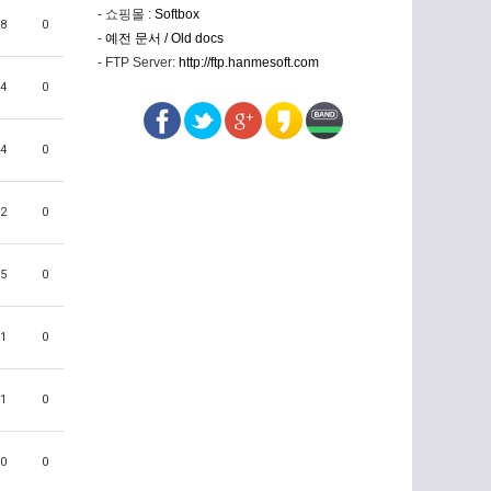
- 쇼핑몰 :
Softbox
8
0
-
예전 문서 / Old docs
- FTP Server:
http://ftp.hanmesoft.com
4
0
4
0
2
0
5
0
1
0
1
0
0
0