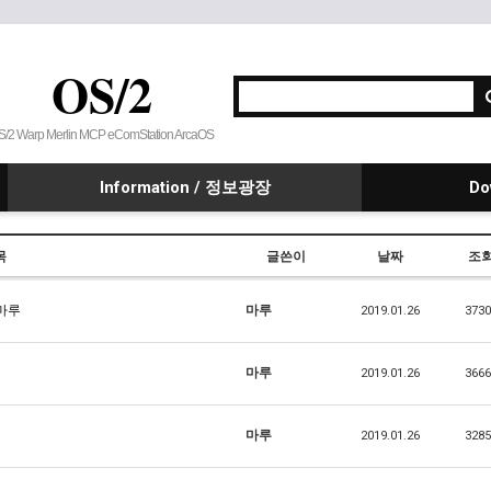
OS/2
S/2 Warp Merlin MCP eComStation ArcaOS
Information / 정보광장
Do
목
글쓴이
날짜
조
n 마루
마루
2019.01.26
3730
마루
2019.01.26
3666
마루
2019.01.26
3285