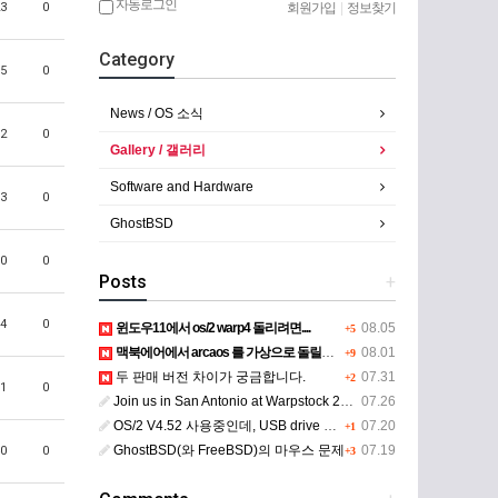
자동로그인
회원가입
|
정보찾기
3
0
Category
5
0
News / OS 소식
2
0
Gallery / 갤러리
Software and Hardware
3
0
GhostBSD
0
0
Posts
+
4
0
윈도우11에서 os/2 warp4 돌리려면....
08.05
+5
맥북에어에서 arcaos 를 가상으로 돌릴려면 어떻게 해야 하는 지요?
08.01
+9
두 판매 버전 차이가 궁금합니다.
07.31
+2
1
0
Join us in San Antonio at Warpstock 2026
07.26
OS/2 V4.52 사용중인데, USB drive 사용 가능한지요?
07.20
+1
GhostBSD(와 FreeBSD)의 마우스 문제
07.19
0
0
+3