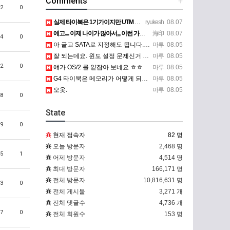
Comments
+
2
0
실제 타이북은 1기가이지만 UTM 설정에선 768mb 입니다. 1기가나 그 보다 넘게 설정하면 UTM 에뮬레…
ryukesh
08.07
에고.... 이제 나이가 많아서,,, 이런 가상pc에 설치해보는 것도 귀찮군요.. ㅎㅎ 날씨도 덥고.....…
海印
08.07
4
0
아 글고 SATA로 지정해도 됩니다. 저 글 진짜 이상하네요. 옛날꺼 퍼와서 그런거 같은데요.
마루
08.05
잘 되는데요. 윈도 설정 문제신거 같은데. 크롬 브라우저나 파폭으로 해 보세요
마루
08.05
2
0
얘가 OS/2 를 얕잡아 보네요 ㅎㅎ
마루
08.05
G4 타이북은 메모리가 어떻게 되나요?
마루
08.05
오옷.
마루
08.05
8
0
State
9
0
현재 접속자
82 명
오늘 방문자
2,468 명
5
1
어제 방문자
4,514 명
최대 방문자
166,171 명
전체 방문자
10,816,631 명
3
0
전체 게시물
3,271 개
전체 댓글수
4,736 개
7
0
전체 회원수
153 명