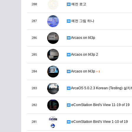
예전 로고
288
예전 그림 하나
287
Arcaos on t43p
286
Arcaos on t43p 2
285
Arcaos on t43p
284
+
1
ArcaOS 5.0.2.3 Korean (Testing)
283
eComStation Bird's View 11-19 of 19
282
eComStation Bird's View 1-10 of 19
281