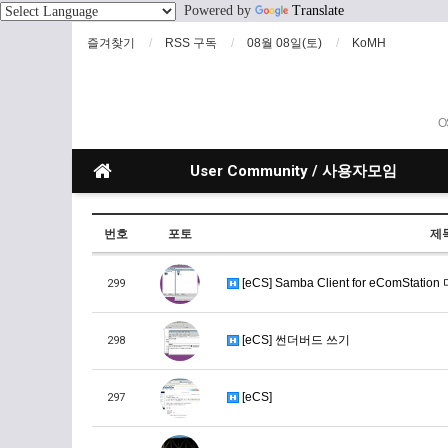
Powered by
Translate
즐겨찾기
RSS 구독
08월 08일(토)
KoMH
O
User Community / 사용자모임
번호
포토
제
[eCS] Samba Client for eComStatio
299
[eCS] 썬더버드 쓰기
298
[eCS]
297