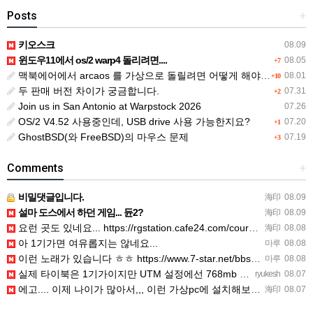
Posts
+
키오스크
08.09
윈도우11에서 os/2 warp4 돌리려면....
08.05
+7
맥북에어에서 arcaos 를 가상으로 돌릴려면 어떻게 해야 하는 지요?
08.01
+10
두 판매 버전 차이가 궁금합니다.
07.31
+2
Join us in San Antonio at Warpstock 2026
07.26
OS/2 V4.52 사용중인데, USB drive 사용 가능한지요?
07.20
+1
GhostBSD(와 FreeBSD)의 마우스 문제
07.19
+3
Comments
+
비밀댓글입니다.
海印
08.09
설마 도스에서 하던 게임... 듄2?
海印
08.09
요런 곳도 있네요... https://rgstation.cafe24.com/course_tip/306500
海印
08.08
아 1기가면 여유롭지는 않네요...
마루
08.08
이런 노래가 있습니다 ㅎㅎ https://www.7-star.net/bbs/board.php?bo_table…
마루
08.08
실제 타이북은 1기가이지만 UTM 설정에선 768mb 입니다. 1기가나 그 보다 넘게 설정하면 UTM 에뮬레…
ryukesh
08.07
에고.... 이제 나이가 많아서,,, 이런 가상pc에 설치해보는 것도 귀찮군요.. ㅎㅎ 날씨도 덥고.....…
海印
08.07