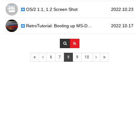
OS/2 1.1, 1.2 Screen Shot
2022.10.23
RetroTutorial: Booting up MS-D…
2022.10.17
6
7
8
9
10