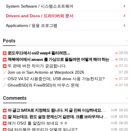
System Software / 시스템소프트웨어
Drivers and Docs / 드라이버와 문서
Applications / 응용 프로그램
Posts
+
윈도우11에서 os/2 warp4 돌리려면....
08.05
+4
맥북에어에서 arcaos 를 가상으로 돌릴려면 어떻게 해야 하는 지요?
08.01
+8
두 판매 버전 차이가 궁금합니다.
07.31
+2
Join us in San Antonio at Warpstock 2026
07.26
OS/2 V4.52 사용중인데, USB drive 사용 가능한지요?
07.20
+1
GhostBSD(와 FreeBSD)의 마우스 문제
07.19
+3
Comments
+
아 글고 SATA로 지정해도 됩니다. 저 글 진짜 이상하네요. 옛날꺼 퍼와서 그런거 같은데요.
마루
08.05
잘 되는데요. 윈도 설정 문제신거 같은데. 크롬 브라우저나 파폭으로 해 보세요
마루
08.05
얘가 OS/2 를 얕잡아 보네요 ㅎㅎ
마루
08.05
G4 타이북은 메모리가 어떻게 되나요?
마루
08.05