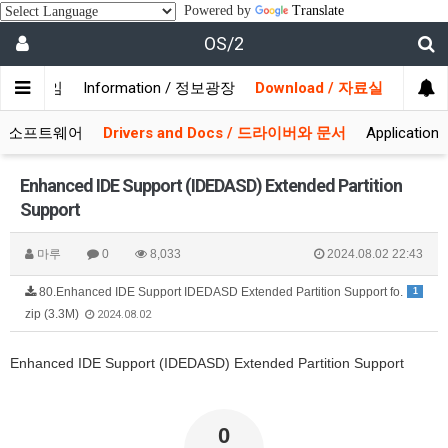
Powered by
Translate
OS/2
/ 사용자모임
Information / 정보광장
Download / 자료실
 시스템소프트웨어
Drivers and Docs / 드라이버와 문서
Applicati
Enhanced IDE Support (IDEDASD) Extended Partition
Support
마루
0
8,033
2024.08.02 22:43
80.Enhanced IDE Support IDEDASD Extended Partition Support fo.
1
zip (3.3M)
2024.08.02
Enhanced IDE Support (IDEDASD) Extended Partition Support
0