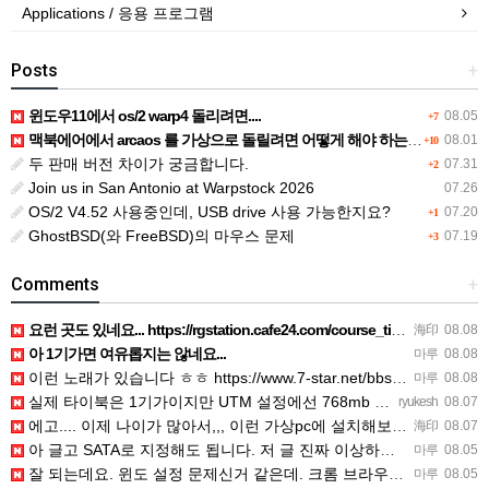
Applications / 응용 프로그램
Posts
+
윈도우11에서 os/2 warp4 돌리려면....
08.05
+7
맥북에어에서 arcaos 를 가상으로 돌릴려면 어떻게 해야 하는 지요?
08.01
+10
두 판매 버전 차이가 궁금합니다.
07.31
+2
Join us in San Antonio at Warpstock 2026
07.26
OS/2 V4.52 사용중인데, USB drive 사용 가능한지요?
07.20
+1
GhostBSD(와 FreeBSD)의 마우스 문제
07.19
+3
Comments
+
요런 곳도 있네요... https://rgstation.cafe24.com/course_tip/306500
海印
08.08
아 1기가면 여유롭지는 않네요...
마루
08.08
이런 노래가 있습니다 ㅎㅎ https://www.7-star.net/bbs/board.php?bo_table…
마루
08.08
실제 타이북은 1기가이지만 UTM 설정에선 768mb 입니다. 1기가나 그 보다 넘게 설정하면 UTM 에뮬레…
ryukesh
08.07
에고.... 이제 나이가 많아서,,, 이런 가상pc에 설치해보는 것도 귀찮군요.. ㅎㅎ 날씨도 덥고.....…
海印
08.07
아 글고 SATA로 지정해도 됩니다. 저 글 진짜 이상하네요. 옛날꺼 퍼와서 그런거 같은데요.
마루
08.05
잘 되는데요. 윈도 설정 문제신거 같은데. 크롬 브라우저나 파폭으로 해 보세요
마루
08.05