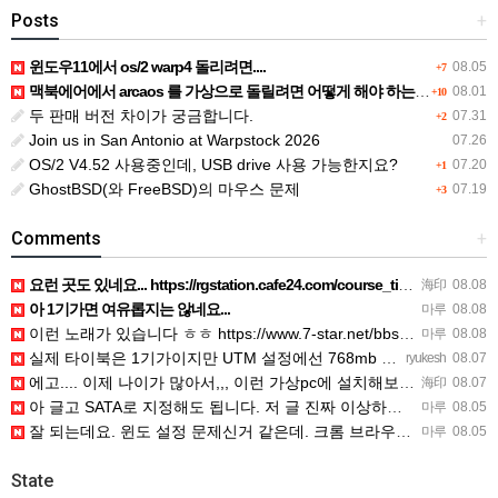
Posts
+
윈도우11에서 os/2 warp4 돌리려면....
08.05
+7
맥북에어에서 arcaos 를 가상으로 돌릴려면 어떻게 해야 하는 지요?
08.01
+10
두 판매 버전 차이가 궁금합니다.
07.31
+2
Join us in San Antonio at Warpstock 2026
07.26
OS/2 V4.52 사용중인데, USB drive 사용 가능한지요?
07.20
+1
GhostBSD(와 FreeBSD)의 마우스 문제
07.19
+3
Comments
+
요런 곳도 있네요... https://rgstation.cafe24.com/course_tip/306500
海印
08.08
아 1기가면 여유롭지는 않네요...
마루
08.08
이런 노래가 있습니다 ㅎㅎ https://www.7-star.net/bbs/board.php?bo_table…
마루
08.08
실제 타이북은 1기가이지만 UTM 설정에선 768mb 입니다. 1기가나 그 보다 넘게 설정하면 UTM 에뮬레…
ryukesh
08.07
에고.... 이제 나이가 많아서,,, 이런 가상pc에 설치해보는 것도 귀찮군요.. ㅎㅎ 날씨도 덥고.....…
海印
08.07
아 글고 SATA로 지정해도 됩니다. 저 글 진짜 이상하네요. 옛날꺼 퍼와서 그런거 같은데요.
마루
08.05
잘 되는데요. 윈도 설정 문제신거 같은데. 크롬 브라우저나 파폭으로 해 보세요
마루
08.05
State