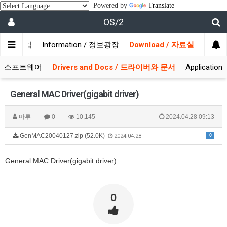
Powered by
Translate
OS/2
/ 사용자모임
Information / 정보광장
Download / 자료실
 시스템소프트웨어
Drivers and Docs / 드라이버와 문서
Applicati
General MAC Driver(gigabit driver)
마루
0
10,145
2024.04.28 09:13
GenMAC20040127.zip (52.0K)
0
2024.04.28
General MAC Driver(gigabit driver)
0