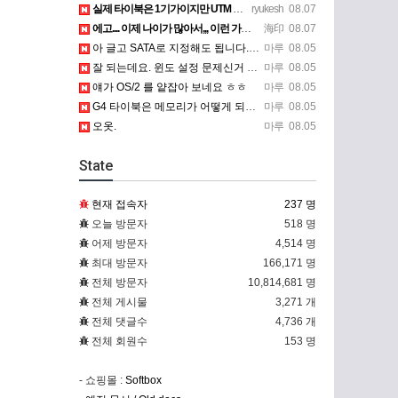
실제 타이북은 1기가이지만 UTM 설정에선 768mb 입니다. 1기가나 그 보다 넘게 설정하면 UTM 에뮬레…
ryukesh
08.07
에고.... 이제 나이가 많아서,,, 이런 가상pc에 설치해보는 것도 귀찮군요.. ㅎㅎ 날씨도 덥고.....…
海印
08.07
아 글고 SATA로 지정해도 됩니다. 저 글 진짜 이상하네요. 옛날꺼 퍼와서 그런거 같은데요.
마루
08.05
잘 되는데요. 윈도 설정 문제신거 같은데. 크롬 브라우저나 파폭으로 해 보세요
마루
08.05
얘가 OS/2 를 얕잡아 보네요 ㅎㅎ
마루
08.05
G4 타이북은 메모리가 어떻게 되나요?
마루
08.05
오옷.
마루
08.05
State
현재 접속자
237 명
오늘 방문자
518 명
어제 방문자
4,514 명
최대 방문자
166,171 명
전체 방문자
10,814,681 명
전체 게시물
3,271 개
전체 댓글수
4,736 개
전체 회원수
153 명
- 쇼핑몰 :
Softbox