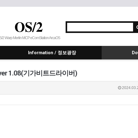
OS/2
S/2 Warp Merlin MCP eComStation ArcaOS
Information / 정보광장
Do
Driver 1.08(기가비트드라이버)
2024.03.