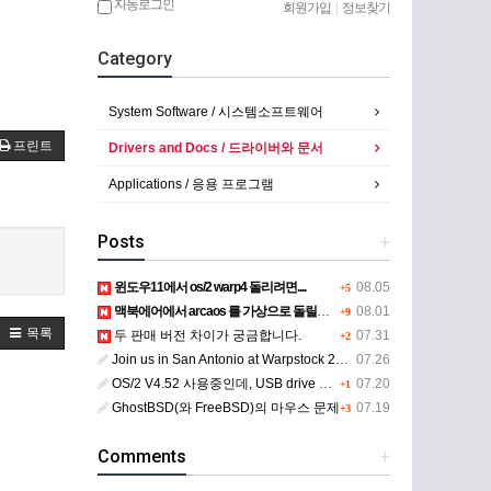
자동로그인
회원가입
|
정보찾기
Category
System Software / 시스템소프트웨어
프린트
Drivers and Docs / 드라이버와 문서
Applications / 응용 프로그램
Posts
+
윈도우11에서 os/2 warp4 돌리려면....
08.05
+5
맥북에어에서 arcaos 를 가상으로 돌릴려면 어떻게 해야 하는 지요?
08.01
+9
목록
두 판매 버전 차이가 궁금합니다.
07.31
+2
Join us in San Antonio at Warpstock 2026
07.26
OS/2 V4.52 사용중인데, USB drive 사용 가능한지요?
07.20
+1
GhostBSD(와 FreeBSD)의 마우스 문제
07.19
+3
Comments
+