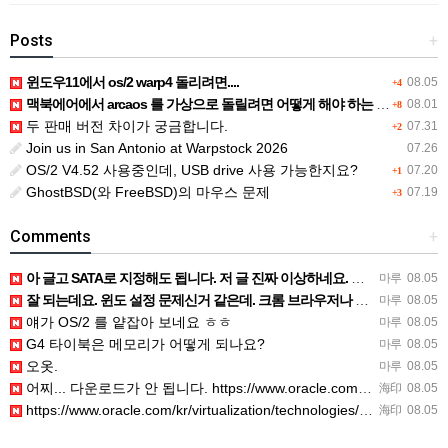
Posts
+
윈도우11에서 os/2 warp4 돌리려면....
08.05
+4
맥북에어에서 arcaos 를 가상으로 돌릴려면 어떻게 해야 하는 지요?
08.01
+8
두 판매 버전 차이가 궁금합니다.
07.31
+2
Join us in San Antonio at Warpstock 2026
07.26
OS/2 V4.52 사용중인데, USB drive 사용 가능한지요?
07.20
+1
GhostBSD(와 FreeBSD)의 마우스 문제
07.19
+3
Comments
+
아 글고 SATA로 지정해도 됩니다. 저 글 진짜 이상하네요. 옛날꺼 퍼와서 그런거 같은데요.
마루
08.05
잘 되는데요. 윈도 설정 문제신거 같은데. 크롬 브라우저나 파폭으로 해 보세요
마루
08.05
얘가 OS/2 를 얕잡아 보네요 ㅎㅎ
마루
08.05
G4 타이북은 메모리가 어떻게 되나요?
마루
08.05
오옷.
마루
08.05
어찌... 다운로드가 안 됩니다. https://www.oracle.com/kr/virtualization/…
海印
08.05
https://www.oracle.com/kr/virtualization/technologies/vm/dow…
海印
08.05