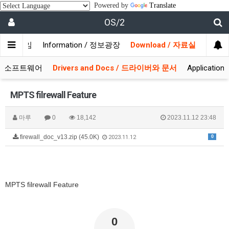
Powered by
Translate
OS/2
/ 사용자모임
Information / 정보광장
Download / 자료실
 시스템소프트웨어
Drivers and Docs / 드라이버와 문서
Applicati
MPTS filrewall Feature
마루
0
18,142
2023.11.12 23:48
firewall_doc_v13.zip (45.0K)
0
2023.11.12
MPTS filrewall Feature
0