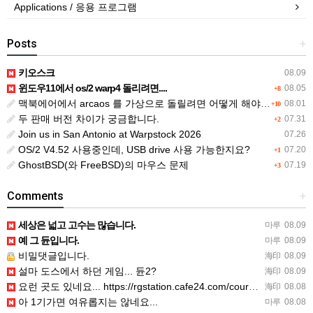
Applications / 응용 프로그램
Posts
+
키오스크
08.09
윈도우11에서 os/2 warp4 돌리려면....
08.05
+8
맥북에어에서 arcaos 를 가상으로 돌릴려면 어떻게 해야 하는 지요?
08.01
+10
두 판매 버전 차이가 궁금합니다.
07.31
+2
Join us in San Antonio at Warpstock 2026
07.26
OS/2 V4.52 사용중인데, USB drive 사용 가능한지요?
07.20
+1
GhostBSD(와 FreeBSD)의 마우스 문제
07.19
+3
Comments
+
세상은 넓고 고수는 많습니다.
마루
08.09
예 그 듄입니다.
마루
08.09
비밀댓글입니다.
海印
08.09
설마 도스에서 하던 게임... 듄2?
海印
08.09
요런 곳도 있네요... https://rgstation.cafe24.com/course_tip/306500
海印
08.08
아 1기가면 여유롭지는 않네요...
마루
08.08