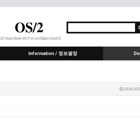
OS/2
S/2 Warp Merlin MCP eComStation ArcaOS
Information / 정보광장
Do
2018.10.