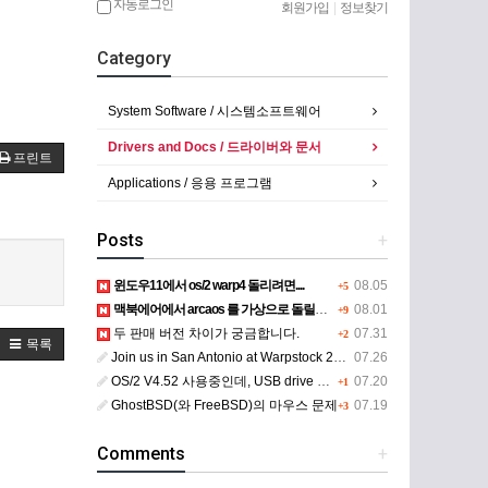
자동로그인
회원가입
|
정보찾기
Category
System Software / 시스템소프트웨어
Drivers and Docs / 드라이버와 문서
프린트
Applications / 응용 프로그램
Posts
+
윈도우11에서 os/2 warp4 돌리려면....
08.05
+5
맥북에어에서 arcaos 를 가상으로 돌릴려면 어떻게 해야 하는 지요?
08.01
+9
두 판매 버전 차이가 궁금합니다.
07.31
+2
목록
Join us in San Antonio at Warpstock 2026
07.26
OS/2 V4.52 사용중인데, USB drive 사용 가능한지요?
07.20
+1
GhostBSD(와 FreeBSD)의 마우스 문제
07.19
+3
Comments
+