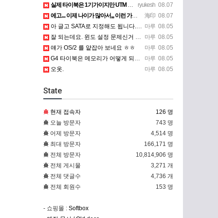
실제 타이북은 1기가이지만 UTM 설정에선 768mb 입니다. 1기가나 그 보다 넘게 설정하면 UTM 에뮬레…
ryukesh
08.07
에고.... 이제 나이가 많아서,,, 이런 가상pc에 설치해보는 것도 귀찮군요.. ㅎㅎ 날씨도 덥고.....…
海印
08.07
아 글고 SATA로 지정해도 됩니다. 저 글 진짜 이상하네요. 옛날꺼 퍼와서 그런거 같은데요.
마루
08.05
잘 되는데요. 윈도 설정 문제신거 같은데. 크롬 브라우저나 파폭으로 해 보세요
마루
08.05
얘가 OS/2 를 얕잡아 보네요 ㅎㅎ
마루
08.05
G4 타이북은 메모리가 어떻게 되나요?
마루
08.05
오옷.
마루
08.05
State
현재 접속자
126 명
오늘 방문자
743 명
어제 방문자
4,514 명
최대 방문자
166,171 명
전체 방문자
10,814,906 명
전체 게시물
3,271 개
전체 댓글수
4,736 개
전체 회원수
153 명
- 쇼핑몰 :
Softbox