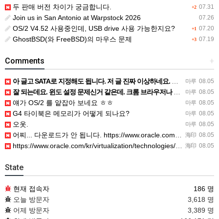
두 판매 버전 차이가 궁금합니다.
07.31
+2
Join us in San Antonio at Warpstock 2026
07.26
OS/2 V4.52 사용중인데, USB drive 사용 가능한지요?
07.20
+1
GhostBSD(와 FreeBSD)의 마우스 문제
07.19
+3
Comments
+
아 글고 SATA로 지정해도 됩니다. 저 글 진짜 이상하네요. 옛날꺼 퍼와서 그런거 같은데요.
마루
08.05
잘 되는데요. 윈도 설정 문제신거 같은데. 크롬 브라우저나 파폭으로 해 보세요
마루
08.05
얘가 OS/2 를 얕잡아 보네요 ㅎㅎ
마루
08.05
G4 타이북은 메모리가 어떻게 되나요?
마루
08.05
오옷.
마루
08.05
어찌... 다운로드가 안 됩니다. https://www.oracle.com/kr/virtualization/…
海印
08.05
https://www.oracle.com/kr/virtualization/technologies/vm/dow…
海印
08.05
State
현재 접속자
186 명
오늘 방문자
3,618 명
어제 방문자
3,389 명