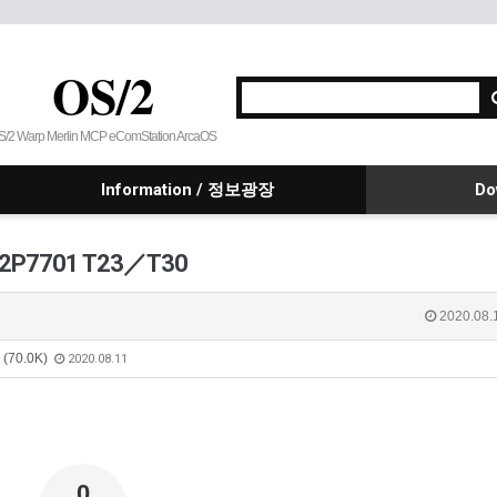
OS/2
S/2 Warp Merlin MCP eComStation ArcaOS
Information / 정보광장
Do
 -22P7701 T23／T30
2020.08.
p (70.0K)
2020.08.11
0