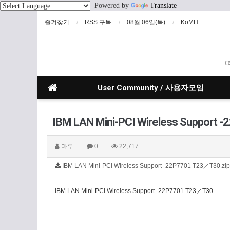
Powered by
Translate
즐겨찾기
RSS 구독
08월 06일(목)
KoMH
O
User Community / 사용자모임
IBM LAN Mini-PCI Wireless Support
마루
0
22,717
IBM LAN Mini-PCI Wireless Support -22P7701 T23／T30.zi
IBM LAN Mini-PCI Wireless Support -22P7701 T23／T30