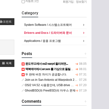
자동로그인
회원가입
|
정보찾기
Category
프린트
System Software / 시스템소프트웨어
Drivers and Docs / 드라이버와 문서
Applications / 응용 프로그램
Posts
+
목록
윈도우11에서 os/2 warp4 돌리려면....
08.05
+4
맥북에어에서 arcaos 를 가상으로 돌릴려면 어떻게 해야 하는 지요?
08.01
+8
두 판매 버전 차이가 궁금합니다.
07.31
+2
Join us in San Antonio at Warpstock 2026
07.26
OS/2 V4.52 사용중인데, USB drive 사용 가능한지요?
07.20
+1
GhostBSD(와 FreeBSD)의 마우스 문제
07.19
+3
Comments
+