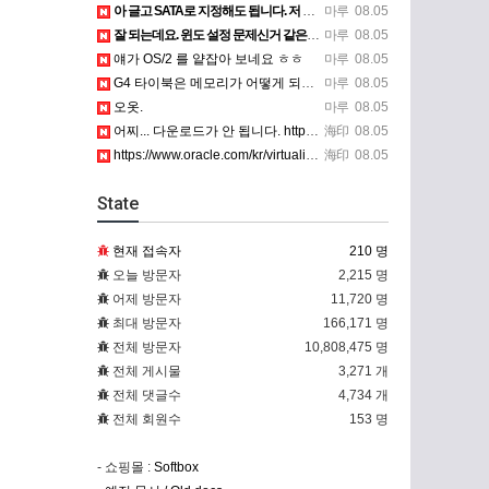
아 글고 SATA로 지정해도 됩니다. 저 글 진짜 이상하네요. 옛날꺼 퍼와서 그런거 같은데요.
마루
08.05
잘 되는데요. 윈도 설정 문제신거 같은데. 크롬 브라우저나 파폭으로 해 보세요
마루
08.05
얘가 OS/2 를 얕잡아 보네요 ㅎㅎ
마루
08.05
G4 타이북은 메모리가 어떻게 되나요?
마루
08.05
오옷.
마루
08.05
어찌... 다운로드가 안 됩니다. https://www.oracle.com/kr/virtualization/…
海印
08.05
https://www.oracle.com/kr/virtualization/technologies/vm/dow…
海印
08.05
State
현재 접속자
210 명
오늘 방문자
2,215 명
어제 방문자
11,720 명
최대 방문자
166,171 명
전체 방문자
10,808,475 명
전체 게시물
3,271 개
전체 댓글수
4,734 개
전체 회원수
153 명
- 쇼핑몰 :
Softbox