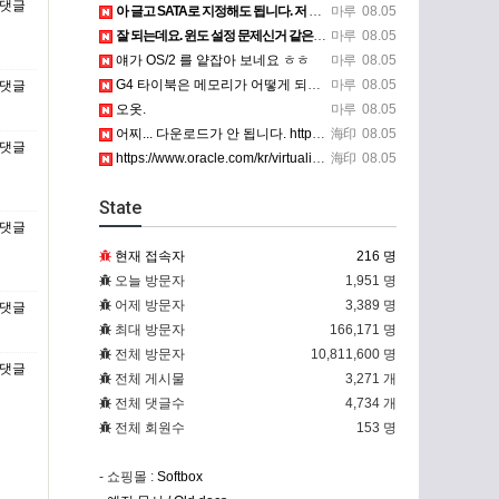
아 글고 SATA로 지정해도 됩니다. 저 글 진짜 이상하네요. 옛날꺼 퍼와서 그런거 같은데요.
마루
08.05
잘 되는데요. 윈도 설정 문제신거 같은데. 크롬 브라우저나 파폭으로 해 보세요
마루
08.05
얘가 OS/2 를 얕잡아 보네요 ㅎㅎ
마루
08.05
G4 타이북은 메모리가 어떻게 되나요?
마루
08.05
오옷.
마루
08.05
어찌... 다운로드가 안 됩니다. https://www.oracle.com/kr/virtualization/…
海印
08.05
https://www.oracle.com/kr/virtualization/technologies/vm/dow…
海印
08.05
State
현재 접속자
216 명
오늘 방문자
1,951 명
어제 방문자
3,389 명
최대 방문자
166,171 명
전체 방문자
10,811,600 명
전체 게시물
3,271 개
전체 댓글수
4,734 개
전체 회원수
153 명
- 쇼핑몰 :
Softbox