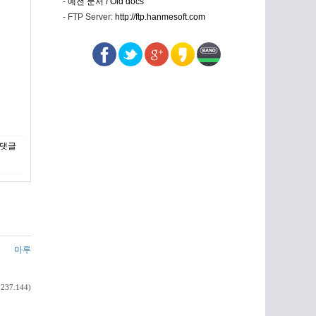
-
예전 문서 / Old docs
- FTP Server:
http://ftp.hanmesoft.com
마루
.237.144)