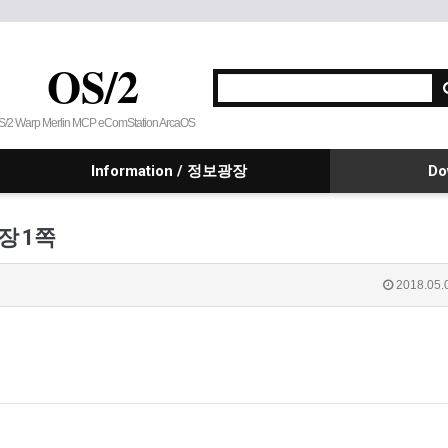
OS/2
S/2 Warp Merlin MCP eComStation ArcaOS
Information / 정보광장
Do
시장 1쪽
2018.05.