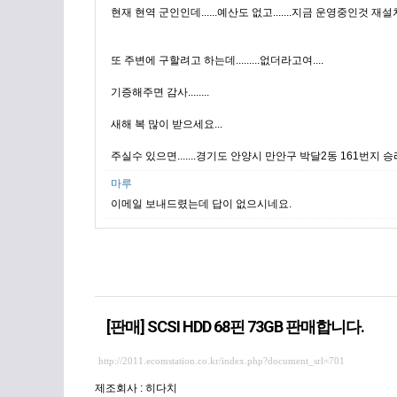
현재 현역 군인인데......예산도 없고.......지금 운영중인것 재설
또 주변에 구할려고 하는데.........없더라고여....
기증해주면 감사........
새해 복 많이 받으세요...
주실수 있으면.......경기도 안양시 만안구 박달2동 161번지 승리
마루
이메일 보내드렸는데 답이 없으시네요.
[판매] SCSI HDD 68핀 73GB 판매합니다.
http://2011.ecomstation.co.kr/index.php?document_srl=701
제조회사 : 히다치