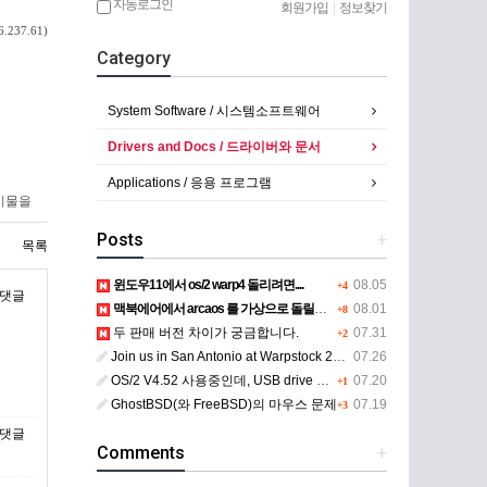
자동로그인
회원가입
|
정보찾기
6.237.61)
Category
System Software / 시스템소프트웨어
Drivers and Docs / 드라이버와 문서
Applications / 응용 프로그램
시물을
Posts
+
목록
윈도우11에서 os/2 warp4 돌리려면....
08.05
+4
맥북에어에서 arcaos 를 가상으로 돌릴려면 어떻게 해야 하는 지요?
08.01
+8
두 판매 버전 차이가 궁금합니다.
07.31
+2
Join us in San Antonio at Warpstock 2026
07.26
OS/2 V4.52 사용중인데, USB drive 사용 가능한지요?
07.20
+1
GhostBSD(와 FreeBSD)의 마우스 문제
07.19
+3
Comments
+