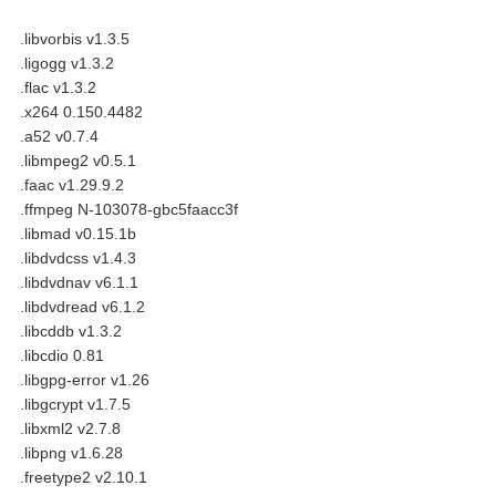
.libvorbis v1.3.5
.ligogg v1.3.2
.flac v1.3.2
.x264 0.150.4482
.a52 v0.7.4
.libmpeg2 v0.5.1
.faac v1.29.9.2
.ffmpeg N-103078-gbc5faacc3f
.libmad v0.15.1b
.libdvdcss v1.4.3
.libdvdnav v6.1.1
.libdvdread v6.1.2
.libcddb v1.3.2
.libcdio 0.81
.libgpg-error v1.26
.libgcrypt v1.7.5
.libxml2 v2.7.8
.libpng v1.6.28
.freetype2 v2.10.1