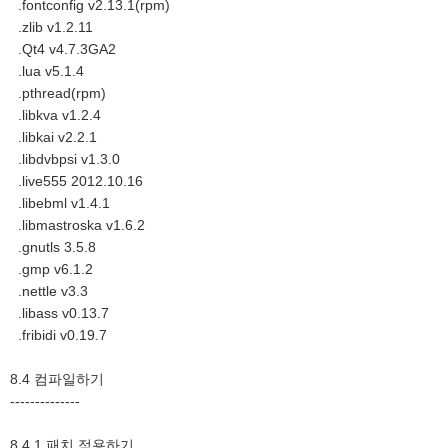
.fontconfig v2.13.1(rpm)
.zlib v1.2.11
.Qt4 v4.7.3GA2
.lua v5.1.4
.pthread(rpm)
.libkva v1.2.4
.libkai v2.2.1
.libdvbpsi v1.3.0
.live555 2012.10.16
.libebml v1.4.1
.libmastroska v1.6.2
.gnutls 3.5.8
.gmp v6.1.2
.nettle v3.3
.libass v0.13.7
.fribidi v0.19.7
8.4 컴파일하기
--------------
8.4.1 패치 적용하기