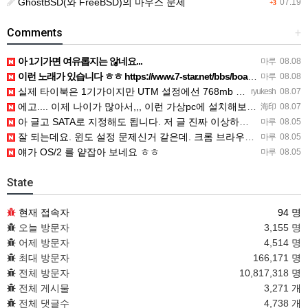
GhostBSD(와 FreeBSD)의 마우스 문제
07.19
+3
Comments
+
아 1기가면 여유롭지는 않네요...
마루
08.08
이런 노래가 있습니다 ㅎㅎ https://www.7-star.net/bbs/board.php?bo_table…
마루
08.08
실제 타이북은 1기가이지만 UTM 설정에선 768mb 입니다. 1기가나 그 보다 넘게 설정하면 UTM 에뮬레…
ryukesh
08.07
에고.... 이제 나이가 많아서,,, 이런 가상pc에 설치해보는 것도 귀찮군요.. ㅎㅎ 날씨도 덥고.....…
海印
08.07
아 글고 SATA로 지정해도 됩니다. 저 글 진짜 이상하네요. 옛날꺼 퍼와서 그런거 같은데요.
마루
08.05
잘 되는데요. 윈도 설정 문제신거 같은데. 크롬 브라우저나 파폭으로 해 보세요
마루
08.05
얘가 OS/2 를 얕잡아 보네요 ㅎㅎ
마루
08.05
State
현재 접속자
94 명
오늘 방문자
3,155 명
어제 방문자
4,514 명
최대 방문자
166,171 명
전체 방문자
10,817,318 명
전체 게시물
3,271 개
전체 댓글수
4,738 개