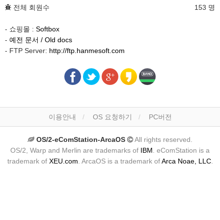
전체 회원수
153 명
- 쇼핑몰 :
Softbox
-
예전 문서 / Old docs
- FTP Server:
http://ftp.hanmesoft.com
이용안내
OS 요청하기
PC버전
OS/2-eComStation-ArcaOS
All rights reserved.
OS/2, Warp and Merlin are trademarks of
IBM
. eComStation is a
trademark of
XEU.com
. ArcaOS is a trademark of
Arca Noae, LLC
.