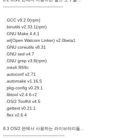
---------------------------------------
.GCC v9.2.0(rpm)
.binutils v2.33.1(rpm)
.GNU Make 4.4.1
.wl(Open Watcom Linker) v2.0beta1
.GNU coreutils v8.31
.GNU sed v4.7
.GNU grep v3.8(rpm)
.mksh R59c
.autoconf v2.71
.automake v1.16.5
.pkg-config v0.29.1
.libtool v2.4.6-r2
.OS/2 ToolKit v4.5
.gettext v0.21.1
.flex v2.6.4
8.3 OS/2 판에서 사용하는 라이브러리들...
----------------------------------------