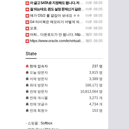
아 글고 SATA로 지정해도 됩니다. 저 글 진짜 이상하네요. 옛날꺼 퍼와서 그런거 같은데요.
마루
08.05
잘 되는데요. 윈도 설정 문제신거 같은데. 크롬 브라우저나 파폭으로 해 보세요
마루
08.05
얘가 OS/2 를 얕잡아 보네요 ㅎㅎ
마루
08.05
G4 타이북은 메모리가 어떻게 되나요?
마루
08.05
오옷.
마루
08.05
어찌... 다운로드가 안 됩니다. https://www.oracle.com/kr/virtualization/…
海印
08.05
https://www.oracle.com/kr/virtualization/technologies/vm/dow…
海印
08.05
State
현재 접속자
237 명
오늘 방문자
3,915 명
어제 방문자
3,389 명
최대 방문자
166,171 명
전체 방문자
10,813,564 명
전체 게시물
3,271 개
전체 댓글수
4,734 개
전체 회원수
153 명
- 쇼핑몰 :
Softbox