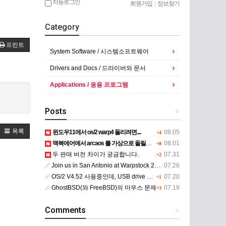
자동로그인
회원가입
|
정보찾기
Category
프린트
System Software / 시스템소프트웨어
Drivers and Docs / 드라이버와 문서
Applications / 응용 프로그램
Posts
+
목록
윈도우11에서 os/2 warp4 돌리려면....
08.05
+4
맥북에어에서 arcaos 를 가상으로 돌릴려면 어떻게 해야 하는 지요?
08.01
+8
두 판매 버전 차이가 궁금합니다.
07.31
+2
Join us in San Antonio at Warpstock 2026
07.26
OS/2 V4.52 사용중인데, USB drive 사용 가능한지요?
07.20
+1
GhostBSD(와 FreeBSD)의 마우스 문제
07.19
+3
Comments
+