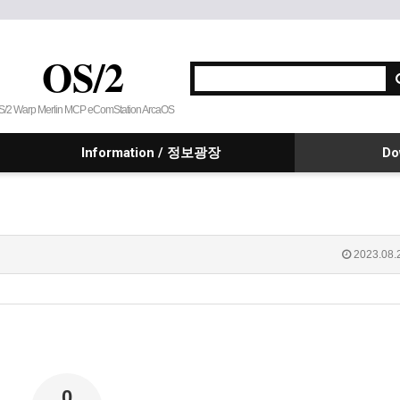
OS/2
S/2 Warp Merlin MCP eComStation ArcaOS
Information / 정보광장
Do
2023.08.
0