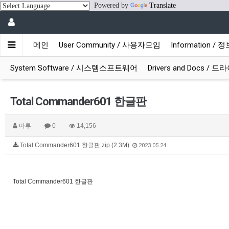
Powered by
Translate
메인
User Community / 사용자모임
Information /
System Software / 시스템소프트웨어
Drivers and Docs /
Total Commander601 한글판
마루
0
14,156
Total Commander601 한글판.zip (2.3M)
2023.05.24
Total Commander601 한글판