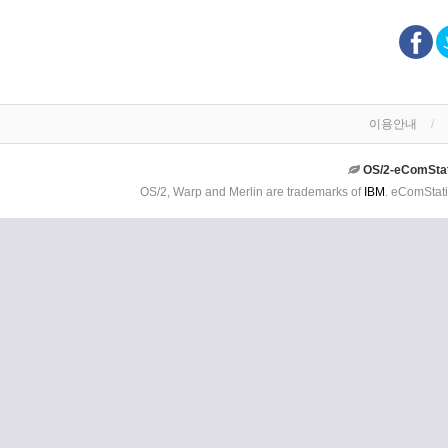
이용안내
OS/2-eComSta
OS/2, Warp and Merlin are trademarks of
IBM
. eComStati