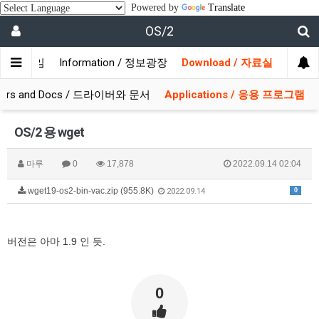
Powered by
Translate
OS/2
/ 사용자모임
Information / 정보광장
Download / 자료실
ivers and Docs / 드라이버와 문서
Applications / 응용 프로그램
OS/2 용 wget
마루
0
17,878
2022.09.14 02:04
wget19-os2-bin-vac.zip (955.8K)
0
2022.09.14
버전은 아마 1.9 인 듯.
0