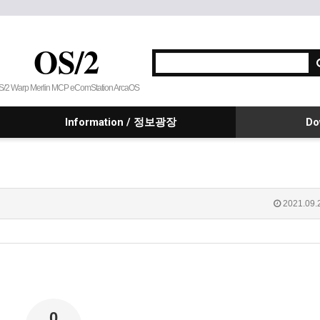
OS/2
S/2 Warp Merlin MCP eComStation ArcaOS
Information / 정보광장
Do
2021.09.
0