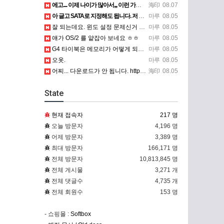
에고.... 이제 나이가 많아서,,, 이런 가상pc에 설치해보는 것도 귀찮군요.. ㅎㅎ 날씨도 덥고.....…
海印
08.07
아 글고 SATA로 지정해도 됩니다. 저 글 진짜 이상하네요. 옛날꺼 퍼와서 그런거 같은데요.
마루
08.05
잘 되는데요. 윈도 설정 문제신거 같은데. 크롬 브라우저나 파폭으로 해 보세요
마루
08.05
얘가 OS/2 를 얕잡아 보네요 ㅎㅎ
마루
08.05
G4 타이북은 메모리가 어떻게 되나요?
마루
08.05
오옷.
마루
08.05
어찌... 다운로드가 안 됩니다. https://www.oracle.com/kr/virtualization/…
海印
08.05
State
현재 접속자
217 명
오늘 방문자
4,196 명
어제 방문자
3,389 명
최대 방문자
166,171 명
전체 방문자
10,813,845 명
전체 게시물
3,271 개
전체 댓글수
4,735 개
전체 회원수
153 명
- 쇼핑몰 :
Softbox