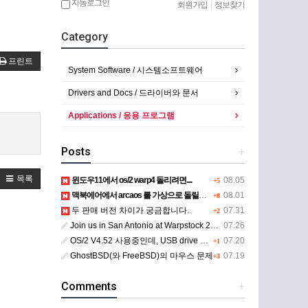
자동로그인
회원가입
|
정보찾기
Category
프린트
System Software / 시스템소프트웨어
Drivers and Docs / 드라이버와 문서
Applications / 응용 프로그램
Posts
+
목록
윈도우11에서 os/2 warp4 돌리려면....
08.05
+5
맥북에어에서 arcaos 를 가상으로 돌릴려면 어떻게 해야 하는 지요?
08.01
+8
두 판매 버전 차이가 궁금합니다.
07.31
+2
Join us in San Antonio at Warpstock 2026
07.26
OS/2 V4.52 사용중인데, USB drive 사용 가능한지요?
07.20
+1
GhostBSD(와 FreeBSD)의 마우스 문제
07.19
+3
Comments
+