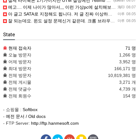
실제 타이북은 1기가이지만 UTM 설정에선 768mb 입니다. 1기가나 그 보다 넘게 설정하면 UTM 에뮬레…
ryukesh
08.07
에고.... 이제 나이가 많아서,,, 이런 가상pc에 설치해보는 것도 귀찮군요.. ㅎㅎ 날씨도 덥고.....…
海印
08.07
아 글고 SATA로 지정해도 됩니다. 저 글 진짜 이상하네요. 옛날꺼 퍼와서 그런거 같은데요.
마루
08.05
잘 되는데요. 윈도 설정 문제신거 같은데. 크롬 브라우저나 파폭으로 해 보세요
마루
08.05
State
현재 접속자
71 명
오늘 방문자
1,266 명
어제 방문자
3,952 명
최대 방문자
166,171 명
전체 방문자
10,819,381 명
전체 게시물
3,271 개
전체 댓글수
4,739 개
전체 회원수
154 명
- 쇼핑몰 :
Softbox
-
예전 문서 / Old docs
- FTP Server:
http://ftp.hanmesoft.com