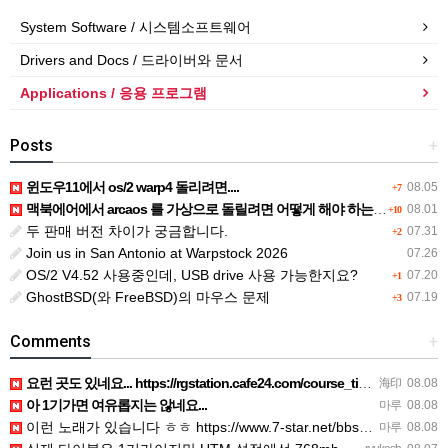
System Software / 시스템소프트웨어
Drivers and Docs / 드라이버와 문서
Applications / 응용 프로그램
Posts
+
윈도우11에서 os/2 warp4 돌리려면....
08.05
+7
맥북에어에서 arcaos 를 가상으로 돌릴려면 어떻게 해야 하는 지요?
08.01
+10
두 판매 버전 차이가 궁금합니다.
07.31
+2
Join us in San Antonio at Warpstock 2026
07.26
OS/2 V4.52 사용중인데, USB drive 사용 가능한지요?
07.20
+1
GhostBSD(와 FreeBSD)의 마우스 문제
07.19
+3
Comments
+
요런 곳도 있네요... https://rgstation.cafe24.com/course_tip/306500
海印
08.08
아 1기가면 여유롭지는 않네요...
마루
08.08
이런 노래가 있습니다 ㅎㅎ https://www.7-star.net/bbs/board.php?bo_table…
마루
08.08