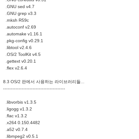
.GNU sed v4.7
.GNU grep v3.3
.mksh R59c
.autoconf v2.69
.automake v1.16.1
.pkg-config v0.29.1
.libtool v2.4.6
.OS/2 ToolKit v4.5
.gettext v0.20.1
.flex v2.6.4
8.3 OS/2 판에서 사용하는 라이브러리들...
----------------------------------------
.libvorbis v1.3.5
.ligogg v1.3.2
.flac v1.3.2
.x264 0.150.4482
.a52 v0.7.4
.libmpeg2 v0.5.1