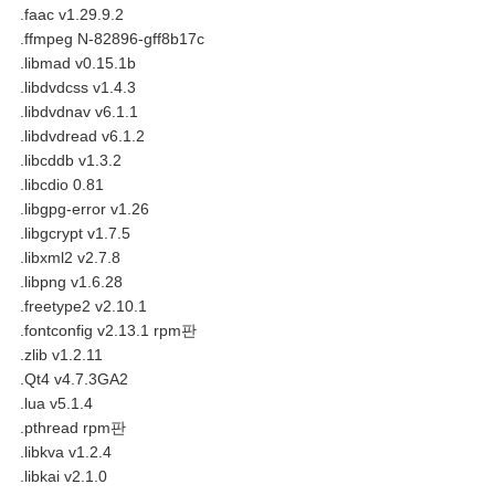
.faac v1.29.9.2
.ffmpeg N-82896-gff8b17c
.libmad v0.15.1b
.libdvdcss v1.4.3
.libdvdnav v6.1.1
.libdvdread v6.1.2
.libcddb v1.3.2
.libcdio 0.81
.libgpg-error v1.26
.libgcrypt v1.7.5
.libxml2 v2.7.8
.libpng v1.6.28
.freetype2 v2.10.1
.fontconfig v2.13.1 rpm판
.zlib v1.2.11
.Qt4 v4.7.3GA2
.lua v5.1.4
.pthread rpm판
.libkva v1.2.4
.libkai v2.1.0