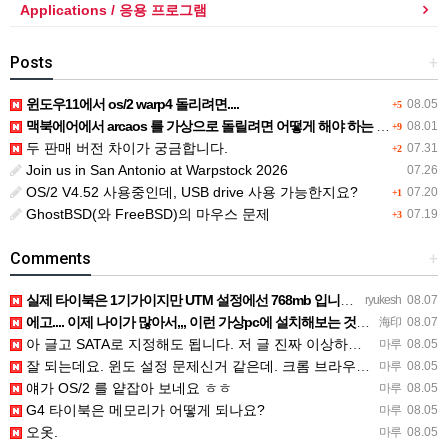
Applications / 응용 프로그램
Posts
+
윈도우11에서 os/2 warp4 돌리려면....
08.05
+5
맥북에어에서 arcaos 를 가상으로 돌릴려면 어떻게 해야 하는 지요?
08.01
+9
두 판매 버전 차이가 궁금합니다.
07.31
+2
Join us in San Antonio at Warpstock 2026
07.26
OS/2 V4.52 사용중인데, USB drive 사용 가능한지요?
07.20
+1
GhostBSD(와 FreeBSD)의 마우스 문제
07.19
+3
Comments
+
실제 타이북은 1기가이지만 UTM 설정에선 768mb 입니다. 1기가나 그 보다 넘게 설정하면 UTM 에뮬레…
ryukesh
08.07
에고.... 이제 나이가 많아서,,, 이런 가상pc에 설치해보는 것도 귀찮군요.. ㅎㅎ 날씨도 덥고.....…
海印
08.07
아 글고 SATA로 지정해도 됩니다. 저 글 진짜 이상하네요. 옛날꺼 퍼와서 그런거 같은데요.
마루
08.05
잘 되는데요. 윈도 설정 문제신거 같은데. 크롬 브라우저나 파폭으로 해 보세요
마루
08.05
얘가 OS/2 를 얕잡아 보네요 ㅎㅎ
마루
08.05
G4 타이북은 메모리가 어떻게 되나요?
마루
08.05
오옷.
마루
08.05