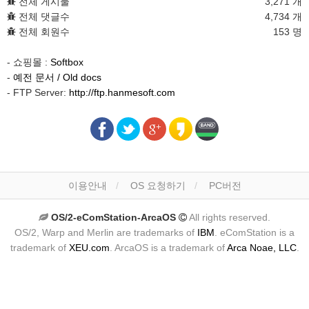
전체 게시물
3,271 개
전체 댓글수
4,734 개
전체 회원수
153 명
- 쇼핑몰 :
Softbox
-
예전 문서 / Old docs
- FTP Server:
http://ftp.hanmesoft.com
이용안내
OS 요청하기
PC버전
OS/2-eComStation-ArcaOS
All rights reserved.
OS/2, Warp and Merlin are trademarks of
IBM
. eComStation is a
trademark of
XEU.com
. ArcaOS is a trademark of
Arca Noae, LLC
.