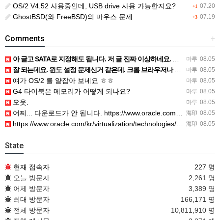
OS/2 V4.52 사용중인데, USB drive 사용 가능한지요?
07.20
+1
GhostBSD(와 FreeBSD)의 마우스 문제
07.19
+3
Comments
+
아 글고 SATA로 지정해도 됩니다. 저 글 진짜 이상하네요. 옛날꺼 퍼와서 그런거 같은데요.
마루
08.05
잘 되는데요. 윈도 설정 문제신거 같은데. 크롬 브라우저나 파폭으로 해 보세요
마루
08.05
얘가 OS/2 를 얕잡아 보네요 ㅎㅎ
마루
08.05
G4 타이북은 메모리가 어떻게 되나요?
마루
08.05
오옷.
마루
08.05
어찌... 다운로드가 안 됩니다. https://www.oracle.com/kr/virtualization/…
海印
08.05
https://www.oracle.com/kr/virtualization/technologies/vm/dow…
海印
08.05
State
현재 접속자
227 명
오늘 방문자
2,261 명
어제 방문자
3,389 명
최대 방문자
166,171 명
전체 방문자
10,811,910 명