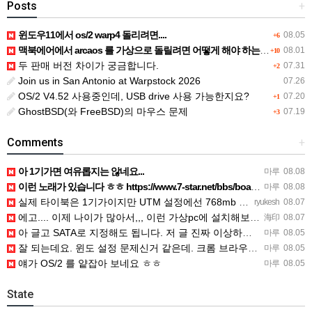
Posts
+
윈도우11에서 os/2 warp4 돌리려면....
08.05
+6
맥북에어에서 arcaos 를 가상으로 돌릴려면 어떻게 해야 하는 지요?
08.01
+10
두 판매 버전 차이가 궁금합니다.
07.31
+2
Join us in San Antonio at Warpstock 2026
07.26
OS/2 V4.52 사용중인데, USB drive 사용 가능한지요?
07.20
+1
GhostBSD(와 FreeBSD)의 마우스 문제
07.19
+3
Comments
+
아 1기가면 여유롭지는 않네요...
마루
08.08
이런 노래가 있습니다 ㅎㅎ https://www.7-star.net/bbs/board.php?bo_table…
마루
08.08
실제 타이북은 1기가이지만 UTM 설정에선 768mb 입니다. 1기가나 그 보다 넘게 설정하면 UTM 에뮬레…
ryukesh
08.07
에고.... 이제 나이가 많아서,,, 이런 가상pc에 설치해보는 것도 귀찮군요.. ㅎㅎ 날씨도 덥고.....…
海印
08.07
아 글고 SATA로 지정해도 됩니다. 저 글 진짜 이상하네요. 옛날꺼 퍼와서 그런거 같은데요.
마루
08.05
잘 되는데요. 윈도 설정 문제신거 같은데. 크롬 브라우저나 파폭으로 해 보세요
마루
08.05
얘가 OS/2 를 얕잡아 보네요 ㅎㅎ
마루
08.05
State