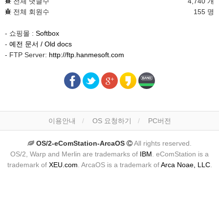
전체 댓글수
4,740 개
전체 회원수
155 명
- 쇼핑몰 :
Softbox
-
예전 문서 / Old docs
- FTP Server:
http://ftp.hanmesoft.com
이용안내
OS 요청하기
PC버전
OS/2-eComStation-ArcaOS
All rights reserved.
OS/2, Warp and Merlin are trademarks of
IBM
. eComStation is a
trademark of
XEU.com
. ArcaOS is a trademark of
Arca Noae, LLC
.