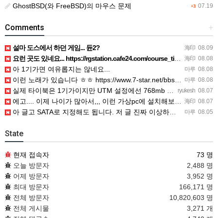
GhostBSD(와 FreeBSD)의 마우스 문제
07.19
+3
Comments
+
설마 도스에서 하던 게임... 듄2?
海印
08.09
요런 곳도 있네요... https://rgstation.cafe24.com/course_tip/306500
海印
08.08
아 1기가면 여유롭지는 않네요...
마루
08.08
이런 노래가 있습니다 ㅎㅎ https://www.7-star.net/bbs/board.php?bo_table…
마루
08.08
실제 타이북은 1기가이지만 UTM 설정에선 768mb 입니다. 1기가나 그 보다 넘게 설정하면 UTM 에뮬레…
ryukesh
08.07
에고.... 이제 나이가 많아서,,, 이런 가상pc에 설치해보는 것도 귀찮군요.. ㅎㅎ 날씨도 덥고.....…
海印
08.07
아 글고 SATA로 지정해도 됩니다. 저 글 진짜 이상하네요. 옛날꺼 퍼와서 그런거 같은데요.
마루
08.05
State
현재 접속자
73 명
오늘 방문자
2,488 명
어제 방문자
3,952 명
최대 방문자
166,171 명
전체 방문자
10,820,603 명
전체 게시물
3,271 개