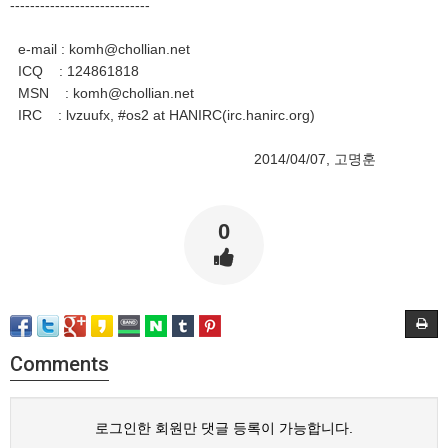
----------------------------
e-mail : komh@chollian.net
ICQ : 124861818
MSN : komh@chollian.net
IRC : lvzuufx, #os2 at HANIRC(irc.hanirc.org)
2014/04/07, 고명훈
0
Comments
로그인한 회원만 댓글 등록이 가능합니다.