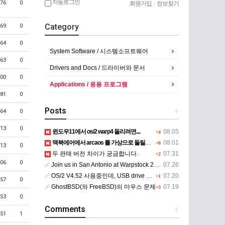
자동로그인
76
0
회원가입
|
정보찾기
Category
69
0
64
0
System Software / 시스템소프트웨어
63
0
Drivers and Docs / 드라이버와 문서
00
0
Applications / 응용 프로그램
81
0
Posts
+
64
0
13
0
윈도우11에서 os/2 warp4 돌리려면....
08.05
+4
맥북에어에서 arcaos 를 가상으로 돌릴려면 어떻게 해야 하는 지요?
08.01
+8
13
0
두 판매 버전 차이가 궁금합니다.
07.31
+2
06
0
Join us in San Antonio at Warpstock 2026
07.26
OS/2 V4.52 사용중인데, USB drive 사용 가능한지요?
07.20
+1
57
0
GhostBSD(와 FreeBSD)의 마우스 문제
07.19
+3
53
0
Comments
+
51
1