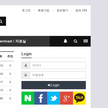
로그인
회원가입
정보찾기
접속 193
wnload / 자료실
Login
회
추천
70
0
34
0
17
0
Login
10
0
82
0