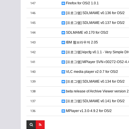
Firefox for OS/2 1.0.1
147
[프로그램] SDLMAME v0.136 for OS/2
146
[프로그램] SDLMAME v0.137 for OS/2
145
SDLMAME v0.170 for OS/2
144
IBM 웹브라우져 2.05
143
[프로그램] kipcfg v0.1.1 - Very Simple DH
142
[프로그램] MPlayer SVN-r30272-OS2-4.4
141
VLC media player v2.0.7 for OS/2
140
[프로그램] SDLMAME v0.134 for OS/2
139
beta release of Archive Viewer version 2
138
[프로그램] SDLMAME v0.141 for OS/2
137
MPlayer v1.3.0-4.9.2 for OS/2
136