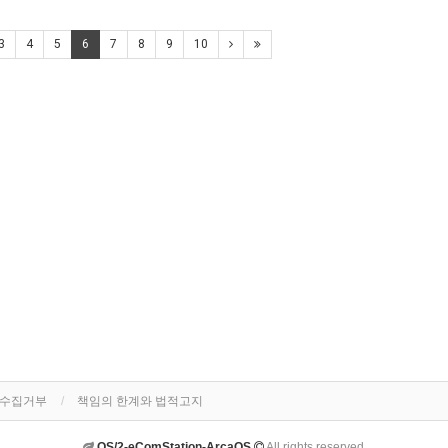
3
4
5
6
7
8
9
10
단수집거부
책임의 한계와 법적고지
OS/2-eComStation-ArcaOS
All rights reserved.