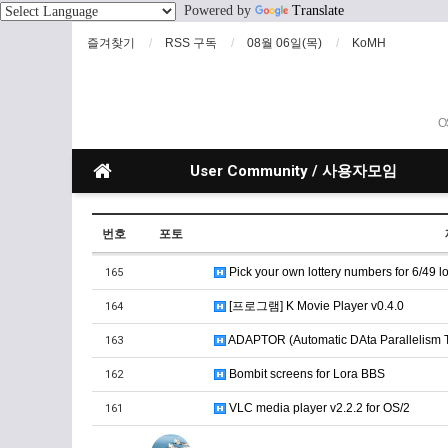
Powered by
Translate
즐겨찾기
RSS 구독
08월 06일(목)
KoMH
O
User Community / 사용자모임
번호
포토
Pick your own lottery numbers for 6/49 lo
165
[프로그램] K Movie Player v0.4.0
164
ADAPTOR (Automatic DAta Parallelism T
163
Bombit screens for Lora BBS
162
VLC media player v2.2.2 for OS/2
161