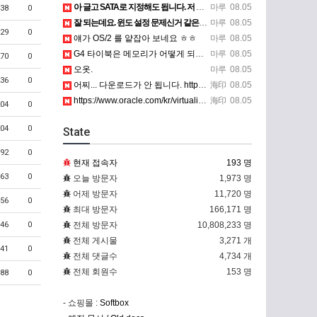
아 글고 SATA로 지정해도 됩니다. 저 글 진짜 이상하네요. 옛날꺼 퍼와서 그런거 같은데요.
마루
08.05
38
0
잘 되는데요. 윈도 설정 문제신거 같은데. 크롬 브라우저나 파폭으로 해 보세요
마루
08.05
29
0
얘가 OS/2 를 얕잡아 보네요 ㅎㅎ
마루
08.05
G4 타이북은 메모리가 어떻게 되나요?
마루
08.05
70
0
오옷.
마루
08.05
36
0
어찌... 다운로드가 안 됩니다. https://www.oracle.com/kr/virtualization/…
海印
08.05
https://www.oracle.com/kr/virtualization/technologies/vm/dow…
海印
08.05
04
0
04
0
State
92
0
현재 접속자
193 명
63
0
오늘 방문자
1,973 명
어제 방문자
11,720 명
56
0
최대 방문자
166,171 명
46
0
전체 방문자
10,808,233 명
전체 게시물
3,271 개
41
0
전체 댓글수
4,734 개
전체 회원수
153 명
88
0
- 쇼핑몰 :
Softbox