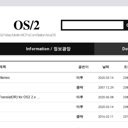
OS/2
S/2 Warp Merlin MCP eComStation ArcaOS
Information / 정보광장
Do
제목
글쓴이
날짜
조
tteries
마루
2020.03.14
238
좀딱
2007.12.29
238
ranslatOR) for OS2 2.x …
마루
2020.06.08
238
마루
2020.03.14
238
좀딱
2016.02.11
237