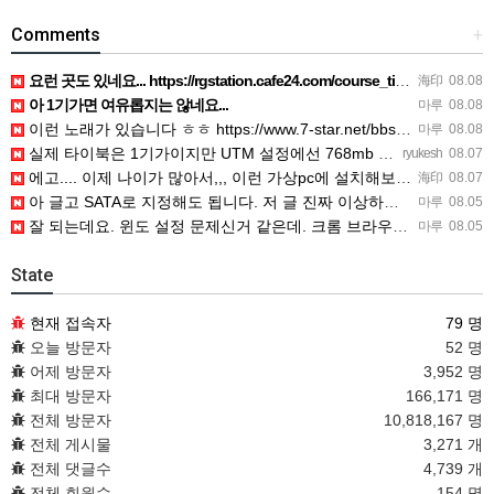
Comments
+
요런 곳도 있네요... https://rgstation.cafe24.com/course_tip/306500
海印
08.08
아 1기가면 여유롭지는 않네요...
마루
08.08
이런 노래가 있습니다 ㅎㅎ https://www.7-star.net/bbs/board.php?bo_table…
마루
08.08
실제 타이북은 1기가이지만 UTM 설정에선 768mb 입니다. 1기가나 그 보다 넘게 설정하면 UTM 에뮬레…
ryukesh
08.07
에고.... 이제 나이가 많아서,,, 이런 가상pc에 설치해보는 것도 귀찮군요.. ㅎㅎ 날씨도 덥고.....…
海印
08.07
아 글고 SATA로 지정해도 됩니다. 저 글 진짜 이상하네요. 옛날꺼 퍼와서 그런거 같은데요.
마루
08.05
잘 되는데요. 윈도 설정 문제신거 같은데. 크롬 브라우저나 파폭으로 해 보세요
마루
08.05
State
현재 접속자
79 명
오늘 방문자
52 명
어제 방문자
3,952 명
최대 방문자
166,171 명
전체 방문자
10,818,167 명
전체 게시물
3,271 개
전체 댓글수
4,739 개
전체 회원수
154 명