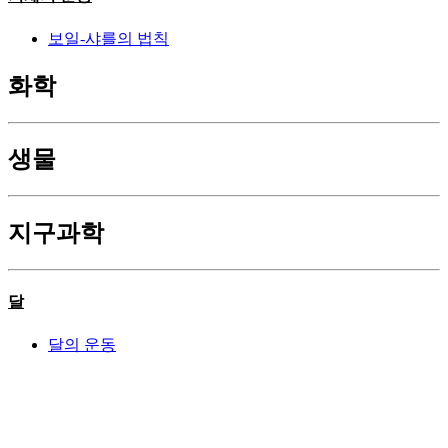
보일-샤를의 법칙
화학
생물
지구과학
달
달의 운동