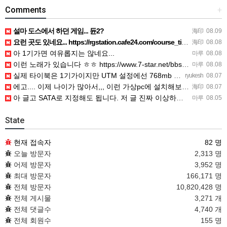
Comments
+
설마 도스에서 하던 게임... 듄2?
海印
08.09
요런 곳도 있네요... https://rgstation.cafe24.com/course_tip/306500
海印
08.08
아 1기가면 여유롭지는 않네요...
마루
08.08
이런 노래가 있습니다 ㅎㅎ https://www.7-star.net/bbs/board.php?bo_table…
마루
08.08
실제 타이북은 1기가이지만 UTM 설정에선 768mb 입니다. 1기가나 그 보다 넘게 설정하면 UTM 에뮬레…
ryukesh
08.07
에고.... 이제 나이가 많아서,,, 이런 가상pc에 설치해보는 것도 귀찮군요.. ㅎㅎ 날씨도 덥고.....…
海印
08.07
아 글고 SATA로 지정해도 됩니다. 저 글 진짜 이상하네요. 옛날꺼 퍼와서 그런거 같은데요.
마루
08.05
State
현재 접속자
82 명
오늘 방문자
2,313 명
어제 방문자
3,952 명
최대 방문자
166,171 명
전체 방문자
10,820,428 명
전체 게시물
3,271 개
전체 댓글수
4,740 개
전체 회원수
155 명