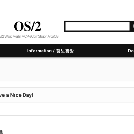
OS/2
S/2 Warp Merlin MCP eComStation ArcaOS
Information / 정보광장
Do
e a Nice Day!
호