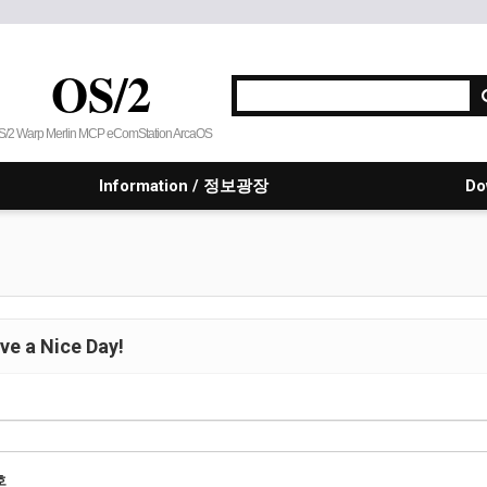
OS/2
S/2 Warp Merlin MCP eComStation ArcaOS
Information / 정보광장
Do
e a Nice Day!
호