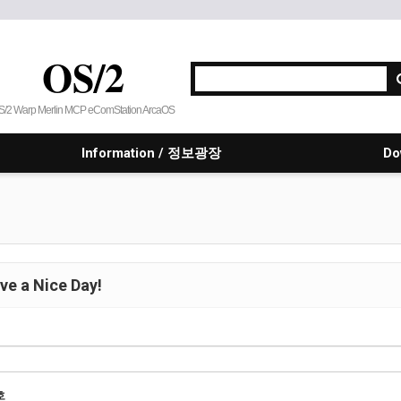
OS/2
S/2 Warp Merlin MCP eComStation ArcaOS
Information / 정보광장
Do
e a Nice Day!
호