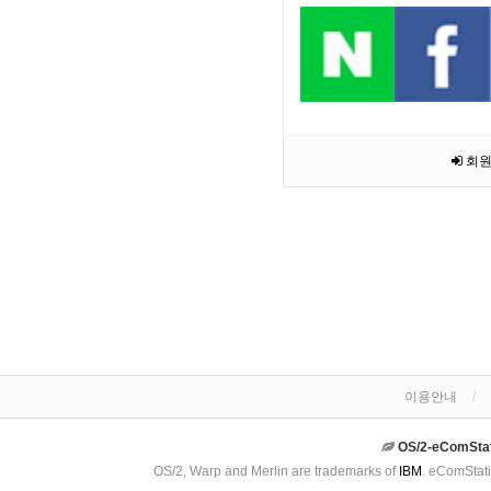
회원
이용안내
OS/2-eComSta
OS/2, Warp and Merlin are trademarks of
IBM
. eComStati