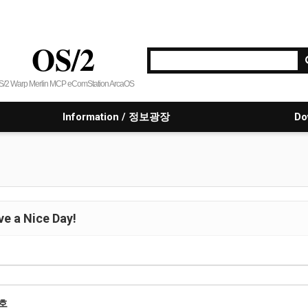
OS/2
S/2 Warp Merlin MCP eComStation ArcaOS
Information / 정보광장
Do
e a Nice Day!
호