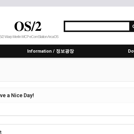
OS/2
S/2 Warp Merlin MCP eComStation ArcaOS
Information / 정보광장
Do
e a Nice Day!
호