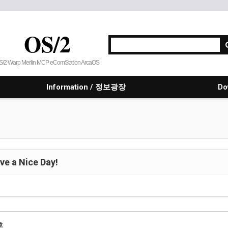
OS/2
S/2 Warp Merlin MCP eComStation ArcaOS
Information / 정보광장
Do
e a Nice Day!
호