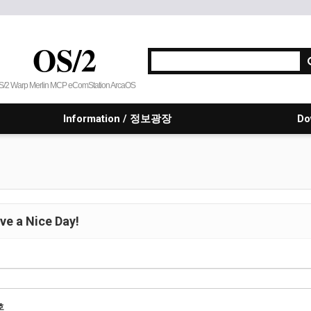
OS/2
S/2 Warp Merlin MCP eComStation ArcaOS
Information / 정보광장
Do
e a Nice Day!
호