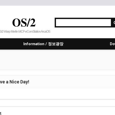
OS/2
S/2 Warp Merlin MCP eComStation ArcaOS
Information / 정보광장
Do
e a Nice Day!
호