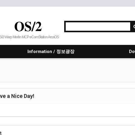
OS/2
S/2 Warp Merlin MCP eComStation ArcaOS
Information / 정보광장
Do
e a Nice Day!
호