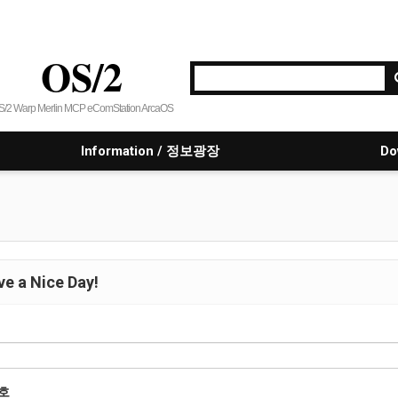
OS/2
S/2 Warp Merlin MCP eComStation ArcaOS
Information / 정보광장
Do
e a Nice Day!
호