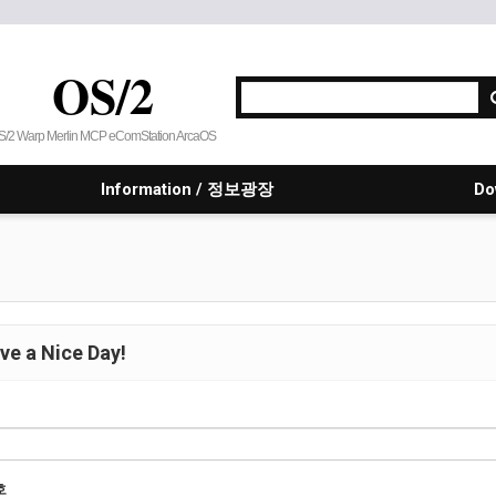
OS/2
S/2 Warp Merlin MCP eComStation ArcaOS
Information / 정보광장
Do
e a Nice Day!
호