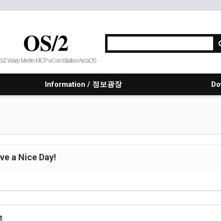
OS/2
S/2 Warp Merlin MCP eComStation ArcaOS
Information / 정보광장
Do
e a Nice Day!
호