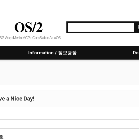
OS/2
S/2 Warp Merlin MCP eComStation ArcaOS
Information / 정보광장
Do
e a Nice Day!
호