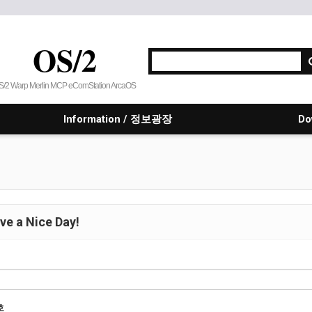
OS/2
S/2 Warp Merlin MCP eComStation ArcaOS
Information / 정보광장
Do
e a Nice Day!
호