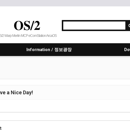
OS/2
S/2 Warp Merlin MCP eComStation ArcaOS
Information / 정보광장
Do
e a Nice Day!
호