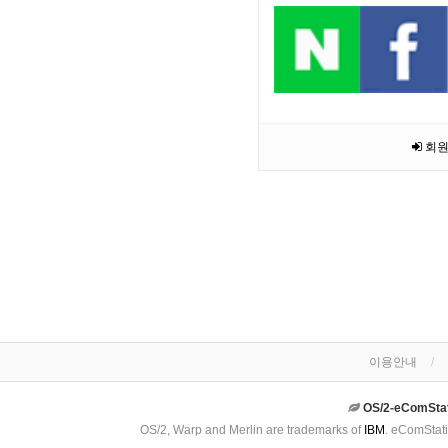
회원
이용안내
OS/2-eComSta
OS/2, Warp and Merlin are trademarks of
IBM
. eComStati