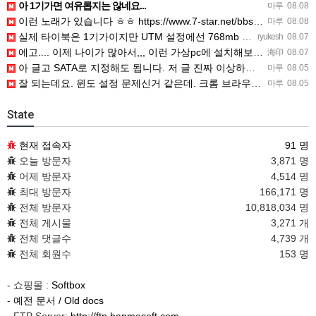
아 1기가면 여유롭지는 않네요...
마루
08.08
이런 노래가 있습니다 ㅎㅎ https://www.7-star.net/bbs/board.php?bo_table…
마루
08.08
실제 타이북은 1기가이지만 UTM 설정에선 768mb 입니다. 1기가나 그 보다 넘게 설정하면 UTM 에뮬레…
ryukesh
08.07
에고.... 이제 나이가 많아서,,, 이런 가상pc에 설치해보는 것도 귀찮군요.. ㅎㅎ 날씨도 덥고.....…
海印
08.07
아 글고 SATA로 지정해도 됩니다. 저 글 진짜 이상하네요. 옛날꺼 퍼와서 그런거 같은데요.
마루
08.05
잘 되는데요. 윈도 설정 문제신거 같은데. 크롬 브라우저나 파폭으로 해 보세요
마루
08.05
State
현재 접속자
91 명
오늘 방문자
3,871 명
어제 방문자
4,514 명
최대 방문자
166,171 명
전체 방문자
10,818,034 명
전체 게시물
3,271 개
전체 댓글수
4,739 개
전체 회원수
153 명
- 쇼핑몰 :
Softbox
-
예전 문서 / Old docs