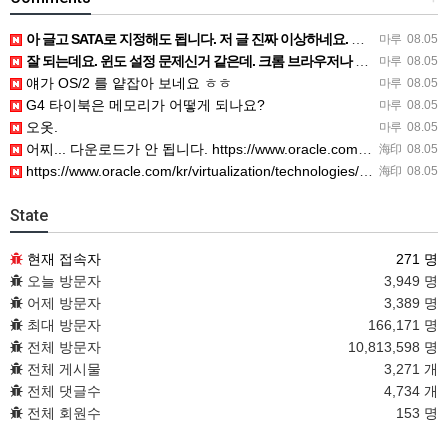
아 글고 SATA로 지정해도 됩니다. 저 글 진짜 이상하네요. 옛날꺼 퍼와서 그런거 같은데요.
마루
08.05
잘 되는데요. 윈도 설정 문제신거 같은데. 크롬 브라우저나 파폭으로 해 보세요
마루
08.05
얘가 OS/2 를 얕잡아 보네요 ㅎㅎ
마루
08.05
G4 타이북은 메모리가 어떻게 되나요?
마루
08.05
오옷.
마루
08.05
어찌... 다운로드가 안 됩니다. https://www.oracle.com/kr/virtualization/…
海印
08.05
https://www.oracle.com/kr/virtualization/technologies/vm/dow…
海印
08.05
State
현재 접속자
271 명
오늘 방문자
3,949 명
어제 방문자
3,389 명
최대 방문자
166,171 명
전체 방문자
10,813,598 명
전체 게시물
3,271 개
전체 댓글수
4,734 개
전체 회원수
153 명