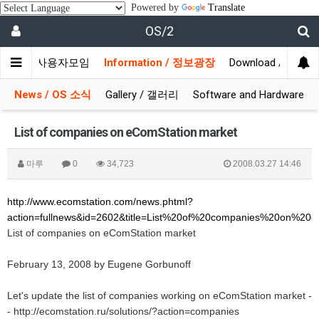
Powered by
Translate
OS/2
munity / 사용자모임
Information / 정보광장
Download / 자료실
News / OS 소식
Gallery / 갤러리
Software and Hardware
List of companies on eComStation market
마루
0
34,723
2008.03.27 14:46
http://www.ecomstation.com/news.phtml?
action=fullnews&id=2602&title=List%20of%20companies%20on%20
List of companies on eComStation market
February 13, 2008 by Eugene Gorbunoff
Let's update the list of companies working on eComStation market -
- http://ecomstation.ru/solutions/?action=companies