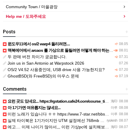
Community Town / 마을광장
Help me / 도와주세요
Posts
+
윈도우11에서 os/2 warp4 돌리려면....
08.05
+7
맥북에어에서 arcaos 를 가상으로 돌릴려면 어떻게 해야 하는 지요?
08.01
+10
두 판매 버전 차이가 궁금합니다.
07.31
+2
Join us in San Antonio at Warpstock 2026
07.26
OS/2 V4.52 사용중인데, USB drive 사용 가능한지요?
07.20
+1
GhostBSD(와 FreeBSD)의 마우스 문제
07.19
+3
Comments
+
요런 곳도 있네요... https://rgstation.cafe24.com/course_tip/306500
海印
08.08
아 1기가면 여유롭지는 않네요...
마루
08.08
이런 노래가 있습니다 ㅎㅎ https://www.7-star.net/bbs/board.php?bo_table…
마루
08.08
실제 타이북은 1기가이지만 UTM 설정에선 768mb 입니다. 1기가나 그 보다 넘게 설정하면 UTM 에뮬레…
ryukesh
08.07
에고.... 이제 나이가 많아서,,, 이런 가상pc에 설치해보는 것도 귀찮군요.. ㅎㅎ 날씨도 덥고.....…
海印
08.07